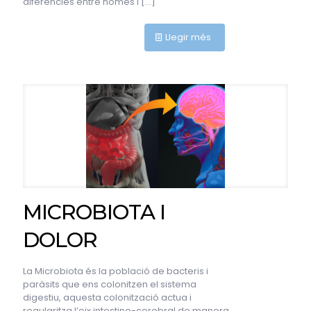
diferències entre homes i
[…]
Llegir més
MICROBIOTA I
DOLOR
La Microbiota és la població de bacteris i
paràsits que ens colonitzen el sistema
digestiu, aquesta colonització actua i
regularitza l’eix intestino-cerebral de manera