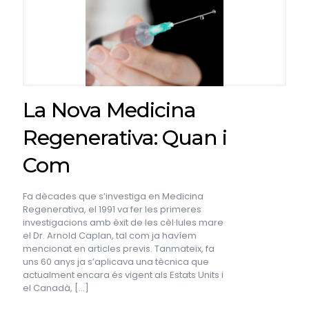
La Nova Medicina
Regenerativa: Quan i
Com
Fa dècades que s’investiga en Medicina
Regenerativa, el 1991 va fer les primeres
investigacions amb èxit de les cèl·lules mare
el Dr. Arnold Caplan, tal com ja havíem
mencionat en articles previs. Tanmateix, fa
uns 60 anys ja s’aplicava una tècnica que
actualment encara és vigent als Estats Units i
el Canadà,
[…]