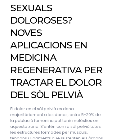
SEXUALS
DOLOROSES?
NOVES
APLICACIONS EN
MEDICINA
REGENERATIVA PER
TRACTAR EL DOLOR
DEL SÒL PELVIÀ
El dolor en el sòl pelvià es dona
majoritàriament a les dones, entre 5-20% de
la població femenina pot tenir molèsties en
aquesta zona. S’entén com a sòl pelvià totes
les estructures formades per músculs,
tendons i lligaments que sustenten els òrgans