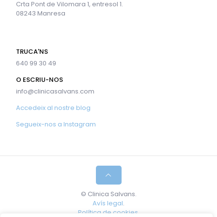
Crta Pont de Vilomara 1, entresol 1.
08243 Manresa
TRUCA'NS
640 99 30 49
O ESCRIU-NOS
info@clinicasalvans.com
Accedeix al nostre blog
Segueix-nos a Instagram
© Clinica Salvans.
Avís legal
.
Política de cookies.