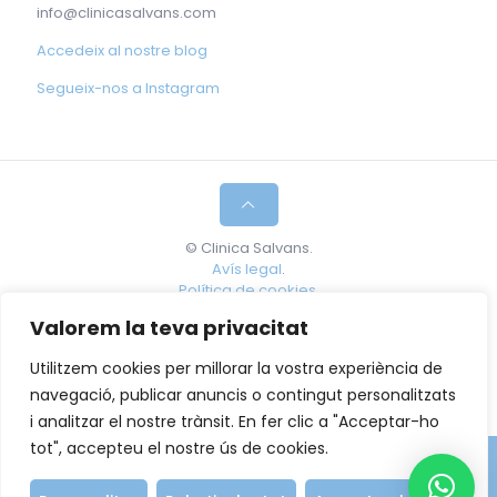
info@clinicasalvans.com
Accedeix al nostre blog
Segueix-nos a Instagram
© Clinica Salvans.
Avís legal
.
Política de cookies.
Valorem la teva privacitat
Maria Mercè Salvans Bartrons, Especialista en
Tractament del Dolor i Medicina Regenerativa. Núm
Utilitzem cookies per millorar la vostra experiència de
de col·legiada: 38395.
navegació, publicar anuncis o contingut personalitzats
i analitzar el nostre trànsit. En fer clic a "Acceptar-ho
tot", accepteu el nostre ús de cookies.
Demana hora