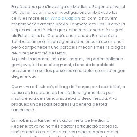
Fa dècades que s’investiga en Medicina Regenerativa, el
1991 va fer les primeres investigacions amb èxit de les
cèl·lules mare el
Dr. Arnold Caplan
, tal com ja havíem
mencionat en articles previs. Tanmateix, fa uns 60 anys ja
s’aplicava una tècnica que actualment encara és vigent
als Estats Units i el Canadà, anomenada Proloteràpia.
També té un potencial regenerador, encara que menor,
però comparteixen una part dels mecanismes fisiològics
de la regeneració de teixits.
Aquests tractament són molt segurs, es poden aplicar a
gent jove, tot i que el segment, diana de la població
acostumen a ser les persones amb dolor crònic d’origen
degeneratiu.
Quan una articulació, al llarg del temps perd estabilitat, a
causa de la pèrdua de tensió dels lligaments o per
insuficiència dels tendons, treballa desalineada. Això
produeix un desgast progressiu general de tota
l’articulació.
És molt important en els tractaments de Medicina
Regenerativa no només tractar l’articulació dolorosa,
sinó també totes les estructures relacionades amb el