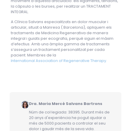
moviment d’aquesta articulació: els lligaments, tendons,
la càpsula o les burses, per realitzar un TRACTAMENT
INTEGRAL.
A Clínica Salvans especialitzats en dolor muscular i
articular, situat a Manresa ( Barcelona), apliquem els
tractaments de Medicina Regenerativa de manera
integral i guiats per ecografia, perquè siguin el màxim
d’efectius. Amb una àmplia gamma de tractaments
s’assegura un tractament personalitzat per cada
pacient. Membres de la
International Association of Regenerative Therapy.
Dra. Maria Mercè Salvans Bartrons
Núm de col·legiada: 38395. Durant més de
20 anys d'experiència he pogut ajudar a
més de 5000 pacients a controlar el seu
dolor i gaudir més de la seva vida.