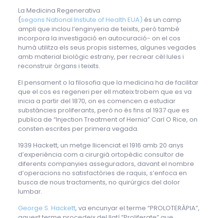
La Medicina Regenerativa
(
segons National Instiute of Health EUA)
és un camp
ampli que inclou l’enginyeria de teixits, però també
incorpora la investigació en autocuració- on el cos
humà utilitza els seus propis sistemes, algunes vegades
amb material biològic estrany, per recrear cèl·lules i
reconstruir òrgans i teixits.
El pensament o la filosofia que la medicina ha de facilitar
que el cos es regeneri per ell mateix trobem que es va
inicia a partir del 1870, on es comencen a estudiar
substàncies proliferants, però no és fins al 1937 que es
publica de “Injection Treatment of Hernia” Carl O Rice, on
consten escrites per primera vegada.
1939 Hackett, un metge llicenciat el 1916 amb 20 anys
d’experiència com a cirurgià ortopèdic consultor de
diferents companyies asseguradors, davant el nombre
d’operacions no satisfactòries de raquis, s’enfoca en
busca de nous tractaments, no quirúrgics del dolor
lumbar.
George S. Hackett
, va encunyar el terme “PROLOTERÀPIA”,
aquest terme procedeix del llatí “Proliferate” que