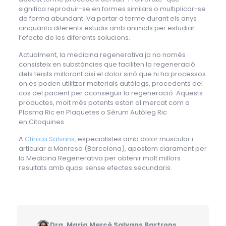
significa reproduir-se en formes similars o multiplicar-se
de forma abundant. Va portar a terme durant els anys
cinquanta diferents estudis amb animals per estudiar
l’efecte de les diferents solucions.
Actualment, la medicina regenerativa ja no només
consisteix en substàncies que faciliten la regeneració
dels teixits millorant així el dolor sinó que hi ha processos
on es poden utilitzar materials autòlegs, procedents del
cos del pacient per aconseguir la regeneració. Aquests
productes, molt més potents estan al mercat com a
Plasma Ric en Plaquetes o Sèrum Autòleg Ric
en Citoquines.
A
Clínica Salvans,
especialistes amb dolor muscular i
articular a Manresa (Barcelona), apostem clarament per
la Medicina Regenerativa per obtenir molt millors
resultats amb quasi sense efectes secundaris.
Dra. Maria Mercè Salvans Bartrons