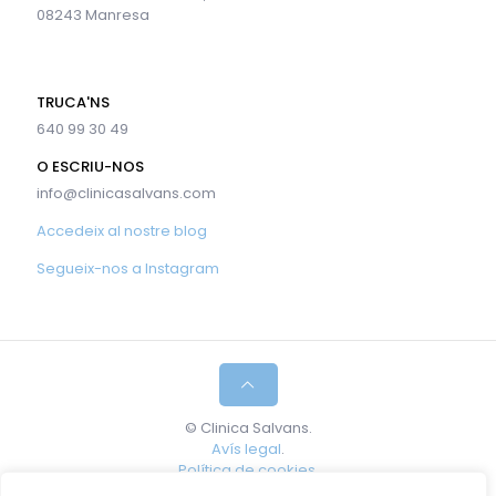
08243 Manresa
TRUCA'NS
640 99 30 49
O ESCRIU-NOS
info@clinicasalvans.com
Accedeix al nostre blog
Segueix-nos a Instagram
© Clinica Salvans.
Avís legal
.
Política de cookies.