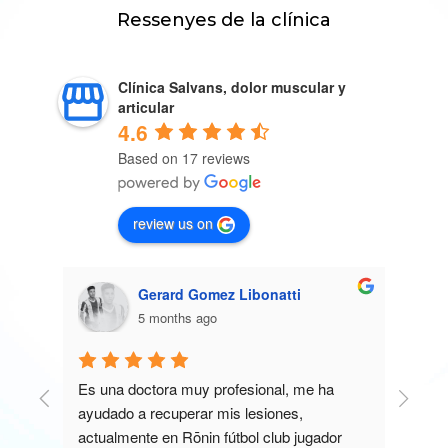
Ressenyes de la clínica
Clínica Salvans, dolor muscular y
articular
4.6
Based on 17 reviews
review us on
ya)
Gerard Gomez Libonatti
5 months ago
Es una doctora muy profesional, me ha 
Exce
ayudado a recuperar mis lesiones, 
un d
actualmente en Rōnin fútbol club jugador 
depo