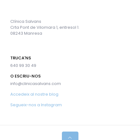
Clínica Salvans
Crta Pont de Vilomara 1, entresol 1.
08243 Manresa
TRUCA'NS
640 99 30 49
O ESCRIU-NOS
info@clinicasalvans.com
Accedeix al nostre blog
Segueix-nos a Instagram