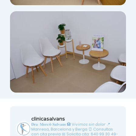
clinicasalvans
𝐃𝐫𝐚. 𝐌𝐞𝐫𝐜è 𝐒𝐚𝐥𝐯𝐚𝐧𝐬
🏥 V𝘪𝘷𝘪𝘮𝘰𝘴 𝘴𝘪𝘯 𝘥𝘰𝘭𝘰𝘳
📍
Manresa, Barcelona y Berga
⏰ Consultas
con cita previa
📅 Solicita cita: 640 99 30 49-