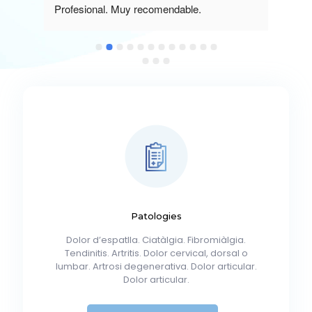
Profesional. Muy recomendable.
deja
para
trat
Muc
Patologies
Dolor d’espatlla. Ciatàlgia. Fibromiàlgia.
Tendinitis. Artritis. Dolor cervical, dorsal o
lumbar. Artrosi degenerativa. Dolor articular.
Dolor articular.