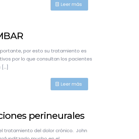
Leer más
UMBAR
mportante, por esto su tratamiento es
ivos por lo que consultan los pacientes
s
[…]
Leer más
ciones perineurales
el tratamiento del dolor crónico. John
profunditzado mucho en el