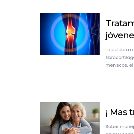
Tratam
jóvene
La palabra m
fibrocartílag
meniscos, el 
¡ Mas 
Saber maneja