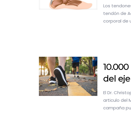
Los tendones
tendón de Aq
corporal de 
10.000
del eje
El Dr. Chris
articulo del
campaña publ