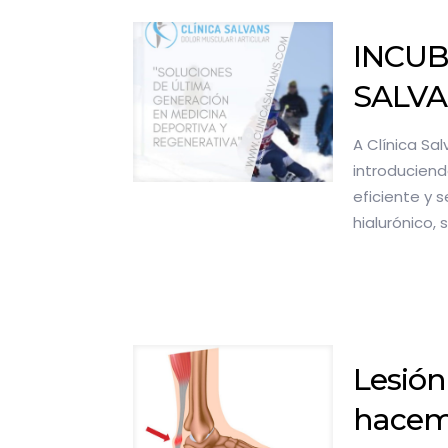
INCUB
SALV
A Clínica S
introduciend
eficiente y 
hialurónico,
Lesión
hacem