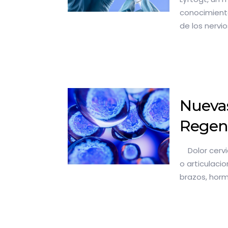
conocimiento
de los nervio
Nuevas
Regene
Dolor cervic
o articulaci
brazos, hor