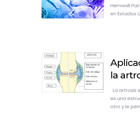
Hemwall Patt
en Estados U
Aplica
la artr
La artrosis 
es una estru
otro y le per