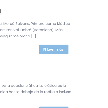
!
Dra. Mercè Salvans: Primero como Médica
versitari Vall Hebró (Barcelona). Más
nseguir mejorar a
[…]
Leer más
 la popular ciática. La ciática es la
lda hasta debajo de la rodilla o incluso