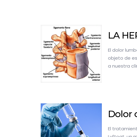
LA HE
El dolor lum
objeto de es
a nuestra cl
Dolor 
El tratamien
Lyftogt, un