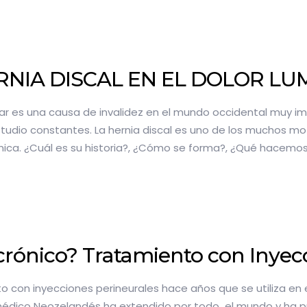
RNIA DISCAL EN EL DOLOR L
bar es una causa de invalidez en el mundo occidental muy i
tudio constantes. La hernia discal es uno de los muchos mot
ínica. ¿Cuál es su historia?, ¿Cómo se forma?, ¿Qué hacemo
crónico? Tratamiento con Inyec
to con inyecciones perineurales hace años que se utiliza en 
 médico Neozelandés ha extendido por todo el mundo y ha 