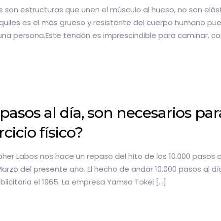
 son estructuras que unen el músculo al hueso, no son elást
uiles es el más grueso y resistente del cuerpo humano pued
una persona.Este tendón es imprescindible para caminar, corr
 pasos al día, son necesarios pa
rcicio físico?
topher Labos nos hace un repaso del hito de los 10.000 pasos
 Marzo del presente año. El hecho de andar 10.000 pasos al 
icitaria el 1965. La empresa Yamsa Tokei
[…]