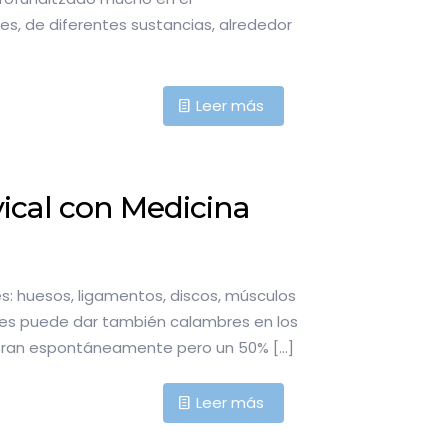
nes, de diferentes sustancias, alrededor
Leer más
vical con Medicina
es: huesos, ligamentos, discos, músculos
onces puede dar también calambres en los
joran espontáneamente pero un 50%
[…]
Leer más