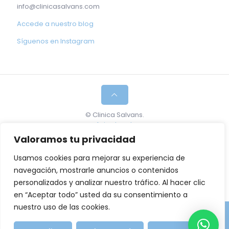
info@clinicasalvans.com
Accede a nuestro blog
Síguenos en Instagram
© Clinica Salvans.
Aviso legal
.
Política de cookies.
Valoramos tu privacidad
Maria Mercè Salvans Bartrons, Especialista en
Usamos cookies para mejorar su experiencia de
Tratamiento del Dolor y Medicina Regenerativa. Núm
navegación, mostrarle anuncios o contenidos
de colegiada: 38395.
personalizados y analizar nuestro tráfico. Al hacer clic
en “Aceptar todo” usted da su consentimiento a
nuestro uso de las cookies.
Pide cita