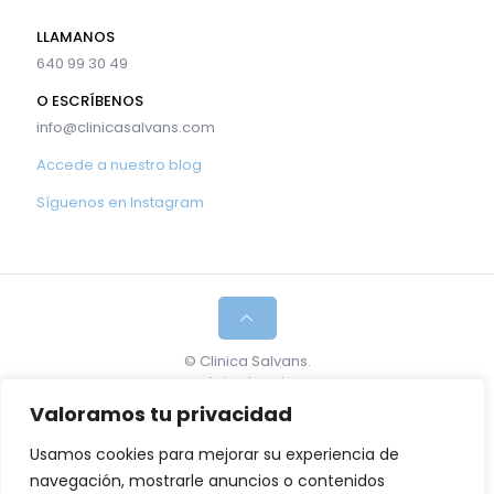
LLAMANOS
640 99 30 49
O ESCRÍBENOS
info@clinicasalvans.com
Accede a nuestro blog
Síguenos en Instagram
© Clinica Salvans.
Aviso legal
.
Política de cookies.
Valoramos tu privacidad
Maria Mercè Salvans Bartrons, Especialista en
Usamos cookies para mejorar su experiencia de
Tratamiento del Dolor y Medicina Regenerativa. Núm
navegación, mostrarle anuncios o contenidos
de colegiada: 38395.