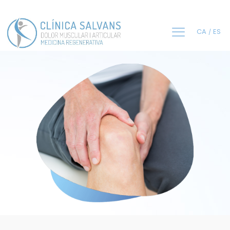
CA
ES