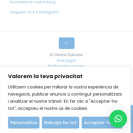
Accedeix al nostre blog
Segueix-nos a Instagram
© Clinica Salvans.
Avís legal
.
Política de cookies.
Valorem la teva privacitat
Maria Mercè Salvans Bartrons, Especialista en
Tractament del Dolor i Medicina Regenerativa. Núm
Utilitzem cookies per millorar la vostra experiència de
de col·legiada: 38395.
navegació, publicar anuncis o contingut personalitzats
i analitzar el nostre trànsit. En fer clic a "Acceptar-ho
tot", accepteu el nostre ús de cookies.
Demana hora
640 99 30 49
Personalitza
Rebutja-ho tot
Acceptar-ho tot