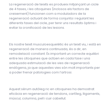
La regeneració de teixits es produeix mitjançant un cicle
de 4 fases, i les citoquines (inclosos els factors de
creixement) funcionen com a moduladors de la
regeneració actuant de forma conjunta i regulant les
diferents fases del cicle, per tenir uns resultats òptims i
evitar la cronificació de les lesions.
Els nostre teixit musculoesquelètic és un teixit viu, i està en
regeneració de manera continuada, és a dir, en
remodelació constant. És important un correcte equilibri
entre les citoquines que actúen en cada fase i una
adequada estimulació de les vies de regeneració
endógena, ja que aquestes vies són molt importants per
a poder frenar patologies com l’artrosi.
Aquest sèrum autòleg ric en citoquines ha demostrat
eficàcia en regeneració de tendons, cartíleg, lligaments,
múscul, columna, pell i cuir cabellut.