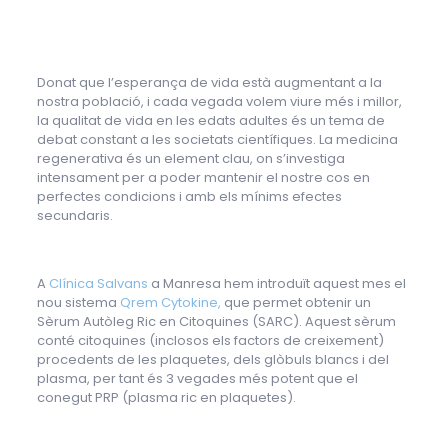
Donat que l’esperança de vida està augmentant a la
nostra població, i cada vegada volem viure més i millor,
la qualitat de vida en les edats adultes és un tema de
debat constant a les societats científiques. La medicina
regenerativa és un element clau, on s’investiga
intensament per a poder mantenir el nostre cos en
perfectes condicions i amb els mínims efectes
secundaris.
A
Clínica Salvans
a Manresa hem introduït aquest mes el
nou sistema
Qrem Cytokine,
que permet obtenir un
Sèrum Autòleg Ric en Citoquines (SARC). Aquest sèrum
conté citoquines (inclosos els factors de creixement)
procedents de les plaquetes, dels glòbuls blancs i del
plasma, per tant és 3 vegades més potent que el
conegut PRP (plasma ric en plaquetes).