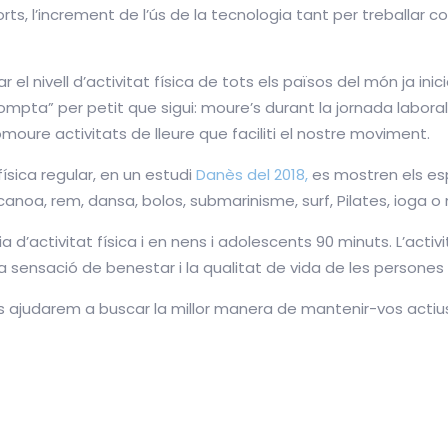
rts, l’increment de l’ús de la tecnologia tant per treballar c
el nivell d’activitat física de tots els països del món ja inici
mpta” per petit que sigui: moure’s durant la jornada laboral
moure activitats de lleure que faciliti el nostre moviment.
ísica regular, en un estudi
Danès del 2018,
es mostren els es
 canoa, rem, dansa, bolos, submarinisme, surf, Pilates, ioga o
 d’activitat física i en nens i adolescents 90 minuts. L’activi
a la sensació de benestar i la qualitat de vida de les person
 ajudarem a buscar la millor manera de mantenir-vos actius,