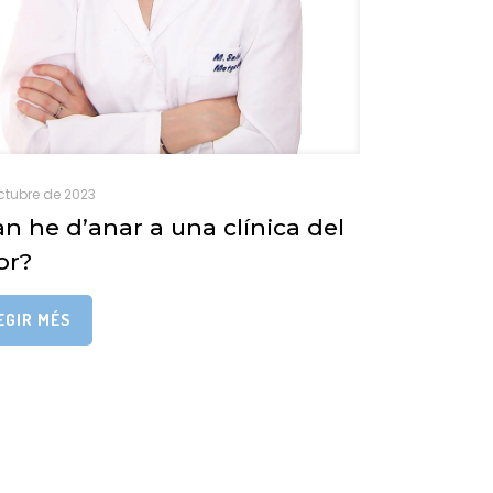
ctubre de 2023
n he d’anar a una clínica del
or?
EGIR MÉS