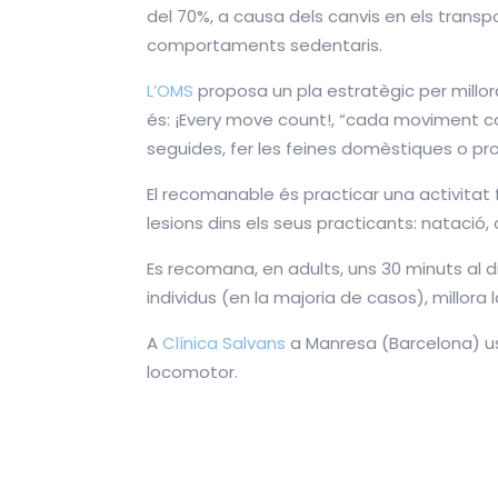
del 70%, a causa dels canvis en els transpo
comportaments sedentaris.
L’OMS
proposa un pla estratègic per millorar 
és: ¡Every move count!, “cada moviment co
seguides, fer les feines domèstiques o pro
El recomanable és practicar una activitat f
lesions dins els seus practicants: natació,
Es recomana, en adults, uns 30 minuts al dia
individus (en la majoria de casos), millor
A
Clínica Salvans
a Manresa (Barcelona) us
locomotor.