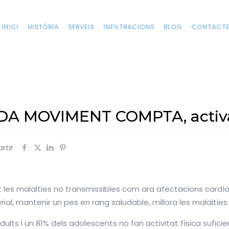
INICI
HISTÒRIA
SERVEIS
INFILTRACIONS
BLOG
CONTACT
A MOVIMENT COMPTA, activa’
tir
ant les malalties no transmissibles com ara afectacions cardía
ial, mantenir un pes en rang saludable, millora les malalties 
ts i un 81% dels adolescents no fan activitat física suficient