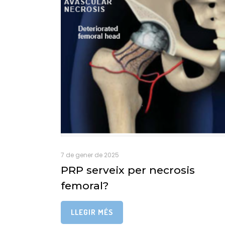
7 de gener de 2025
PRP serveix per necrosis
femoral?
LLEGIR MÉS