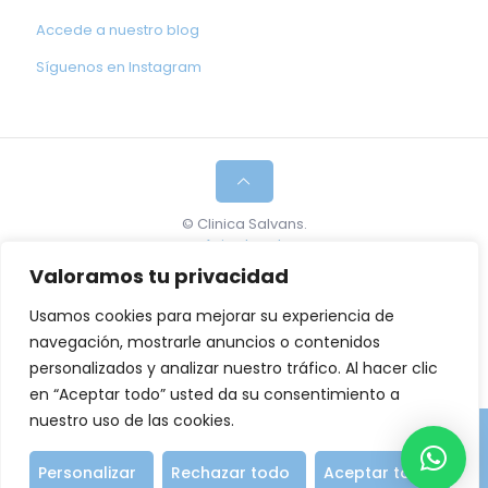
Accede a nuestro blog
Síguenos en Instagram
© Clinica Salvans.
Aviso legal
.
Política de cookies.
Valoramos tu privacidad
Maria Mercè Salvans Bartrons, Especialista en
Usamos cookies para mejorar su experiencia de
Tratamiento del Dolor y Medicina Regenerativa. Núm
navegación, mostrarle anuncios o contenidos
de colegiada: 38395.
personalizados y analizar nuestro tráfico. Al hacer clic
en “Aceptar todo” usted da su consentimiento a
nuestro uso de las cookies.
Pide cita
640 99 30 49
Personalizar
Rechazar todo
Aceptar todo